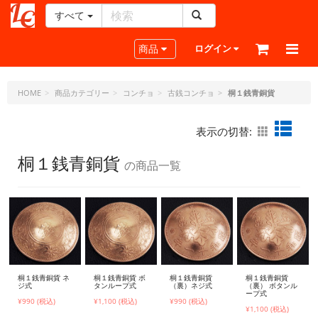
すべて
レ
ザ
Toggle navigation
商品
ログイン
ー
ク
ラ
HOME
商品カテゴリー
コンチョ
古銭コンチョ
桐１銭青銅貨
フ
ト・
表示の切替:
ド
ッ
桐１銭青銅貨
の商品一覧
ト・
ジ
ェ
ー
ピ
ー
桐１銭青銅貨 ネ
桐１銭青銅貨 ボ
桐１銭青銅貨
桐１銭青銅貨
ジ式
タンループ式
（裏）ネジ式
（裏） ボタンル
ープ式
¥990 (税込)
¥1,100 (税込)
¥990 (税込)
¥1,100 (税込)