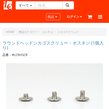
すべて
レ
ザ
Toggle navigation
商品
ログイン
ー
ク
ラ
HOME
商品カテゴリー
コンチョ
シカゴスクリュー
フ
ト・
ラウンドヘッドシカゴスクリュー・オスネジ (1個入
り)
ド
ッ
品番：#LCRHSCR
ト・
ジ
ェ
ー
ピ
ー