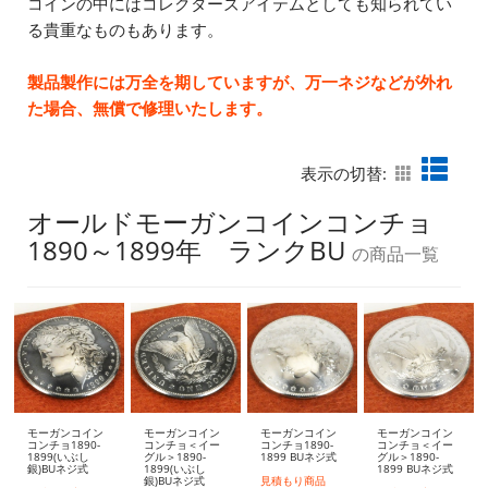
コインの中にはコレクターズアイテムとしても知られてい
る貴重なものもあります。
製品製作には万全を期していますが、万一ネジなどが外れ
た場合、無償で修理いたします。
表示の切替:
オールドモーガンコインコンチョ
1890～1899年 ランクBU
の商品一覧
モーガンコイン
モーガンコイン
モーガンコイン
モーガンコイン
コンチョ1890-
コンチョ＜イー
コンチョ1890-
コンチョ＜イー
1899(いぶし
グル＞1890-
1899 BUネジ式
グル＞1890-
銀)BUネジ式
1899(いぶし
1899 BUネジ式
銀)BUネジ式
見積もり商品