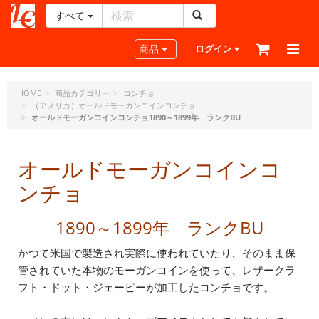
すべて
レ
ザ
Toggle navigation
商品
ログイン
ー
ク
ラ
HOME
商品カテゴリー
コンチョ
（アメリカ）オールドモーガンコインコンチョ
フ
オールドモーガンコインコンチョ1890～1899年 ランクBU
ト・
ド
ッ
オールドモーガンコインコ
ト・
ジ
ンチョ
ェ
ー
1890～1899年 ランクBU
ピ
ー
かつて米国で製造され実際に使われていたり、そのまま保
管されていた本物のモーガンコインを使って、レザークラ
フト・ドット・ジェーピーが加工したコンチョです。