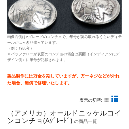
画像右側はAグレードのコンチョで、年号が読み取れるくらいディテ
ールがはっきり残っています。
（例：1935年）
※バッファローが表面のコンチョの場合は裏面（インディアンにデ
ザイン側）に年号が記載されます。
製品製作には万全を期していますが、万一ネジなどが外れ
た場合、無償で修理いたします。
表示の切替:
（アメリカ）オールドニッケルコイ
ンコンチョ(Aｸﾞﾚｰﾄﾞ)
の商品一覧