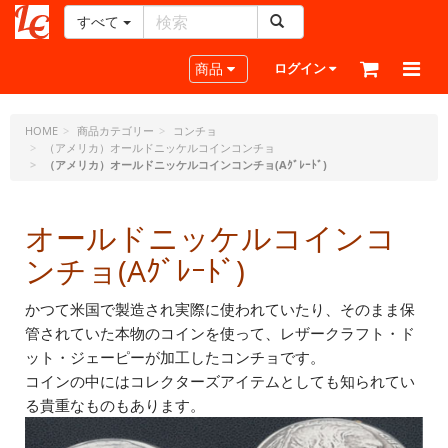
すべて
レ
ザ
Toggle navigation
商品
ログイン
ー
ク
ラ
HOME
商品カテゴリー
コンチョ
（アメリカ）オールドニッケルコインコンチョ
フ
（アメリカ）オールドニッケルコインコンチョ(Aｸﾞﾚｰﾄﾞ)
ト・
ド
ッ
オールドニッケルコインコ
ト・
ジ
ンチョ(Aｸﾞﾚｰﾄﾞ)
ェ
ー
かつて米国で製造され実際に使われていたり、そのまま保
ピ
管されていた本物のコインを使って、レザークラフト・ド
ー
ット・ジェーピーが加工したコンチョです。
コインの中にはコレクターズアイテムとしても知られてい
る貴重なものもあります。