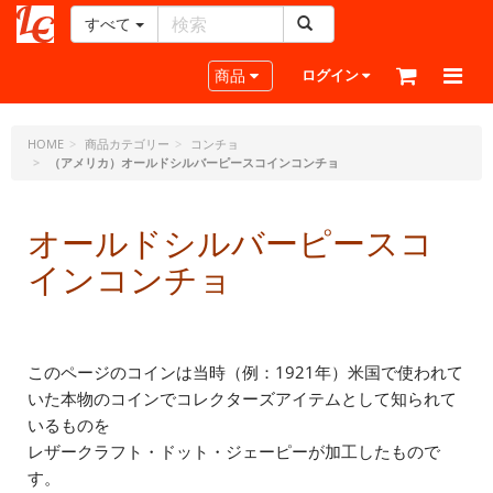
すべて
レ
ザ
Toggle navigation
商品
ログイン
ー
ク
ラ
HOME
商品カテゴリー
コンチョ
（アメリカ）オールドシルバーピースコインコンチョ
フ
ト・
ド
オールドシルバーピースコ
ッ
ト・
インコンチョ
ジ
ェ
ー
ピ
このページのコインは当時（例：1921年）米国で使われて
ー
いた本物のコインでコレクターズアイテムとして知られて
いるものを
レザークラフト・ドット・ジェーピーが加工したもので
す。