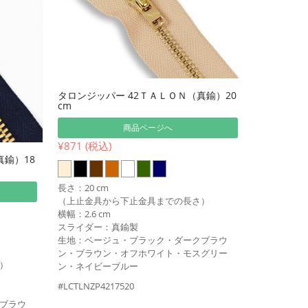
タロンジッパー 42ＴＡＬＯＮ（真鍮）20
cm
商品ページへ
¥871 (税込)
真鍮）18
長さ：20 cm
（上止金具から下止金具までの長さ）
横幅：2.6 cm
スライダー：真鍮製
生地：ベージュ・ブラック・ダークブラウ
ン・ブラウン・オフホワイト・モスグリー
）
ン・ネイビーブルー
#LCTLNZP4217520
ブラウ