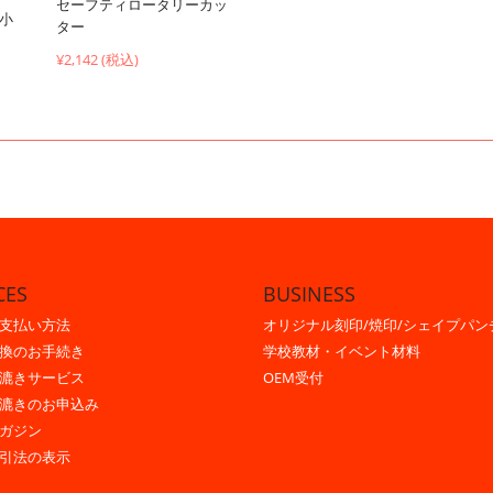
セーフティロータリーカッ
（小
ター
¥2,142 (税込)
CES
BUSINESS
支払い方法
オリジナル刻印/焼印/シェイプパン
換のお手続き
学校教材・イベント材料
漉きサービス
OEM受付
漉きのお申込み
ガジン
引法の表示