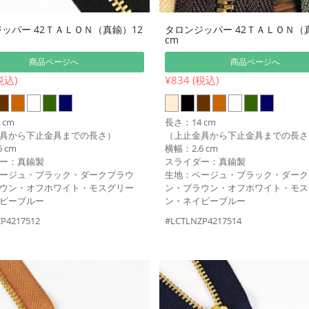
ッパー 42ＴＡＬＯＮ（真鍮）12
タロンジッパー 42ＴＡＬＯＮ（
cm
商品ページへ
商品ページへ
税込)
¥834 (税込)
 cm
長さ：14 cm
具から下止金具までの長さ）
（上止金具から下止金具までの長さ
 cm
横幅：2.6 cm
ー：真鍮製
スライダー：真鍮製
ージュ・ブラック・ダークブラウ
生地：ベージュ・ブラック・ダーク
ウン・オフホワイト・モスグリー
ン・ブラウン・オフホワイト・モス
ビーブルー
ン・ネイビーブルー
P4217512
#LCTLNZP4217514