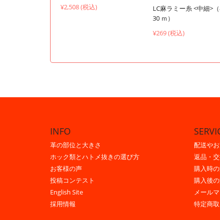
¥2,508 (税込)
LC麻ラミー糸 <中細>
30 ｍ）
¥269 (税込)
INFO
SERVI
革の部位と大きさ
配送やお
ホック類とハトメ抜きの選び方
返品・交
お客様の声
購入時の
投稿コンテスト
購入後の
English Site
メールマ
採用情報
特定商取