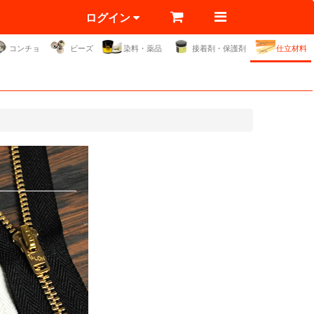
ログイン
コンチョ
ビーズ
染料・薬品
接着剤・保護剤
仕立材料