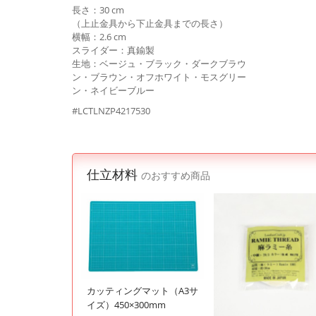
長さ：30 cm
（上止金具から下止金具までの長さ）
横幅：2.6 cm
スライダー：真鍮製
生地：ベージュ・ブラック・ダークブラウ
ン・ブラウン・オフホワイト・モスグリー
ン・ネイビーブルー
#LCTLNZP4217530
仕立材料
のおすすめ商品
カッティングマット（A3サ
イズ）450×300mm