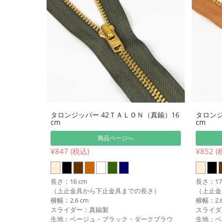
タロンジッパー 42ＴＡＬＯＮ（真鍮）16
タロンジ
cm
cm
商品ページへ
¥847 (税込)
¥852 (
長さ：16 cm
長さ：17
（上止金具から下止金具までの長さ）
（上止金
横幅：2.6 cm
横幅：2.6
スライダー：真鍮製
スライダ
生地：ベージュ・ブラック・ダークブラウ
生地：ベ