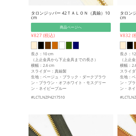
タロンジッパー 42ＴＡＬＯＮ（真鍮）10
タロンジ
cm
cm
商品ページへ
¥827 (税込)
¥832 (
長さ：10 cm
長さ：12
（上止金具から下止金具までの長さ）
（上止金
横幅：2.6 cm
横幅：2.6
スライダー：真鍮製
スライダ
生地：ベージュ・ブラック・ダークブラウ
生地：ベ
ン・ブラウン・オフホワイト・モスグリー
ン・ブラ
ン・ネイビーブルー
ン・ネイ
#LCTLNZP4217510
#LCTLNZ