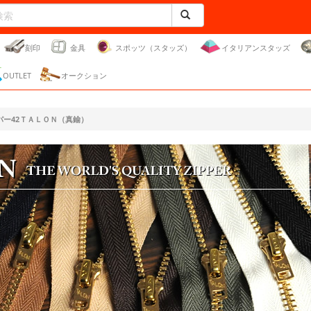
刻印
金具
スポッツ（スタッズ）
イタリアンスタッズ
OUTLET
オークション
パー42ＴＡＬＯＮ（真鍮）