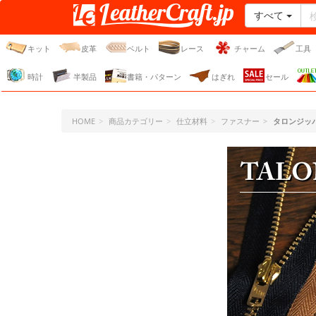
すべて
レザークラフト・ドット・
ジェーピー
キット
皮革
ベルト
レース
チャーム
工具
時計
半製品
書籍・パターン
はぎれ
セール
HOME
商品カテゴリー
仕立材料
ファスナー
タロンジッ