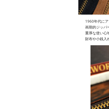
1960年代
画期的ジッパー
重厚な使い心
財布や小銭入