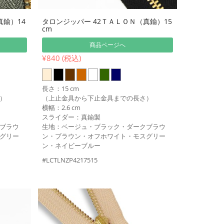
真鍮）14
タロンジッパー 42ＴＡＬＯＮ（真鍮）15
cm
商品ページへ
¥840 (税込)
長さ：15 cm
）
（上止金具から下止金具までの長さ）
横幅：2.6 cm
スライダー：真鍮製
ブラウ
生地：ベージュ・ブラック・ダークブラウ
グリー
ン・ブラウン・オフホワイト・モスグリー
ン・ネイビーブルー
#LCTLNZP4217515