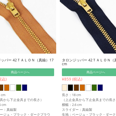
ッパー 42ＴＡＬＯＮ（真鍮）17
タロンジッパー 42ＴＡＬＯＮ（
cm
商品ページへ
商品ページへ
税込)
¥859 (税込)
 cm
長さ：18 cm
具から下止金具までの長さ）
（上止金具から下止金具までの長さ
 cm
横幅：2.6 cm
ー：真鍮製
スライダー：真鍮製
ージュ・ブラック・ダークブラウ
生地：ベージュ・ブラック・ダーク