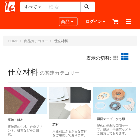
すべて
レ
ザ
Toggle navigation
商品
ログイン
ー
ク
ラ
HOME
商品カテゴリー
仕立材料
フ
ト・
表示の切替:
ド
ッ
仕立材料
の関連カテゴリー
ト・
ジ
ェ
ー
ピ
ー
両面テープ、ひも類
裏地・帆布
芯材
製作に便利な両面テー
裏地用の生地、合成プリ
プ、紙紐、手紐芯などを
ント、帆布などをご用
用途別にさまざまな芯材
ご用意しております。
意。
をご用意しております。