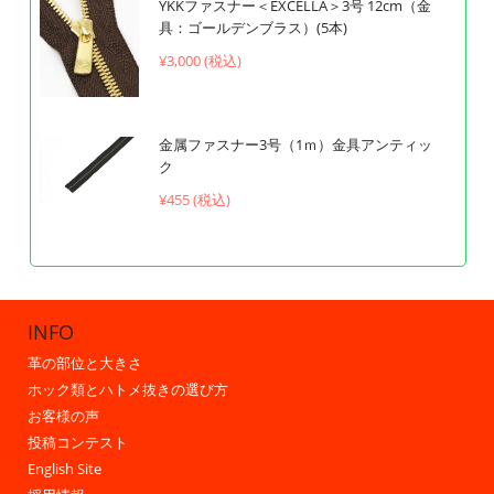
YKKファスナー＜EXCELLA＞3号 12cm（金
具：ゴールデンブラス）(5本)
¥3,000 (税込)
金属ファスナー3号（1ｍ）金具アンティッ
ク
¥
455 (税込)
INFO
革の部位と大きさ
ホック類とハトメ抜きの選び方
お客様の声
投稿コンテスト
English Site