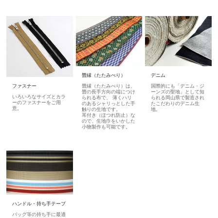
畳縁（たたみべり）
デニム
ファスナー
畳縁（たたみべり）は、
国際的にも「デニム・ジ
畳の長手方向の端につけ
ーンズの聖地」として知
いろいろなサイズとカラ
られる布で、 薄くハリ
られる岡山県で製造され
ーのファスナーをご用
のあるシャリっとした手
たこだわりのデニム生
意。
触りの生地です。
地。
耳付き（ほつれ防止）な
ので、生地巾をいかした
小物製作も可能です。
ハンドル・持ち手テープ
バッグ等の持ち手に最適