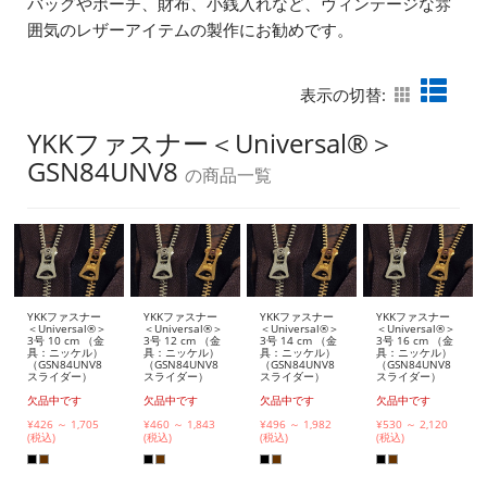
バッグやポーチ、財布、小銭入れなど、ヴィンテージな雰
囲気のレザーアイテムの製作にお勧めです。
表示の切替:
YKKファスナー＜Universal®＞
GSN84UNV8
の商品一覧
YKKファスナー
YKKファスナー
YKKファスナー
YKKファスナー
＜Universal®＞
＜Universal®＞
＜Universal®＞
＜Universal®＞
3号 10 cm （金
3号 12 cm （金
3号 14 cm （金
3号 16 cm （金
具：ニッケル）
具：ニッケル）
具：ニッケル）
具：ニッケル）
（GSN84UNV8
（GSN84UNV8
（GSN84UNV8
（GSN84UNV8
スライダー）
スライダー）
スライダー）
スライダー）
欠品中です
欠品中です
欠品中です
欠品中です
¥426 ～ 1,705
¥460 ～ 1,843
¥496 ～ 1,982
¥530 ～ 2,120
(税込)
(税込)
(税込)
(税込)