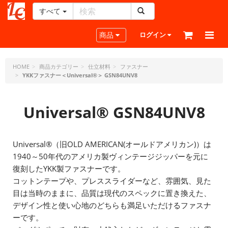
すべて
レ
ザ
Toggle navigation
商品
ログイン
ー
ク
ラ
HOME
商品カテゴリー
仕立材料
ファスナー
YKKファスナー＜Universal®＞ GSN84UNV8
フ
ト・
ド
Universal® GSN84UNV8
ッ
ト・
ジ
ェ
Universal®（旧OLD AMERICAN(オールドアメリカン)）は
ー
1940～50年代のアメリカ製ヴィンテージジッパーを元に
ピ
復刻したYKK製ファスナーです。
ー
コットンテープや、プレススライダーなど、雰囲気、見た
目は当時のままに、品質は現代のスペックに置き換えた、
デザイン性と使い心地のどちらも満足いただけるファスナ
ーです。