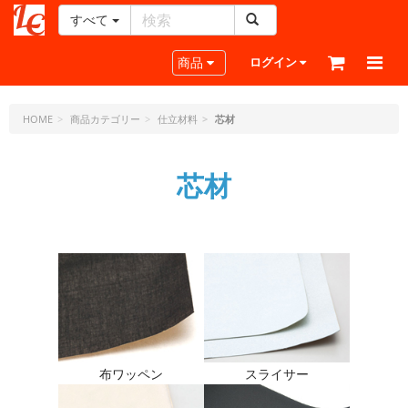
すべて
レ
ザ
Toggle navigation
商品
ログイン
ー
ク
ラ
HOME
商品カテゴリー
仕立材料
芯材
フ
ト・
芯材
ド
ッ
ト・
ジ
ェ
ー
ピ
ー
布ワッペン
スライサー