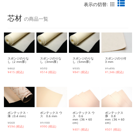
表示の切替:
芯材
の商品一覧
スポンジのりな
スポンジのりな
スポンジのりな
スポンジのり付
し（2 mm厚）
し（3mm厚）
し（5mm厚）
3 mm
¥462
¥572
¥935
¥1,496
¥
415 (税込)
¥
514 (税込)
¥
841 (税込)
¥
1,346 (税込)
ボンテックス ウ
ボンテックス
ボンテックス・
ボンテックス ウ
ス 0.6
厚 0.8
薄（0.4 mm）
ス 0.6 mm
mm（36 × 60
mm（36 × 60
cm）
cm）
¥660
¥1,100
¥
594 (税込)
¥
990 (税込)
¥401 (税込)
¥501 (税込)