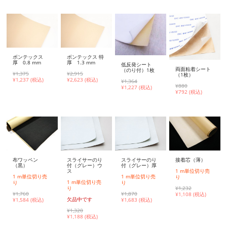
ボンテックス
ボンテックス 特
厚 0.8 mm
厚 1.3 mm
低反発シート
両面粘着シート
（のり付）1枚
¥1,375
¥2,915
（1枚）
¥
1,237 (税込)
¥
2,623 (税込)
¥1,364
¥880
¥
1,227 (税込)
¥
792 (税込)
布ワッペン
接着芯（薄）
スライサーのり
スライサーのり
（黒）
付（グレー）ウ
付（グレー）厚
1 m単位切り売
ス
1 m単位切り売
1 m単位切り売
り
1 m単位切り売
り
り
¥1,232
り
¥1,760
¥1,870
¥
1,108 (税込)
欠品中です
¥
1,584 (税込)
¥
1,683 (税込)
¥1,320
¥
1,188 (税込)