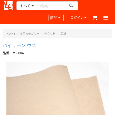
すべて
レ
ザ
Toggle navigation
商品
ログイン
ー
ク
ラ
HOME
商品カテゴリー
仕立材料
芯材
フ
ト・
バイリーン ウス
ド
品番：#66004
ッ
ト・
ジ
ェ
ー
ピ
ー