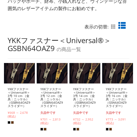
バッグやポーチ、財布、小銭入れなど、ヴィンテージな雰
囲気のレザーアイテムの製作にお勧めです。
表示の切替:
YKKファスナー＜Universal®＞
GSBN64OAZ9
の商品一覧
YKKファスナー
YKKファスナー
YKKファスナー
YKKファスナー
＜Universal®＞
＜Universal®＞
＜Universal®＞
＜Universal®＞
3号 10 cm （金
3号 12 cm （金
3号 14 cm （金
3号 16 cm （金
具：ニッケル）
具：ニッケル）
具：ニッケル）
具：ニッケル）
（GSBN64OAZ9
（GSBN64OAZ9
（GSBN64OAZ9
（GSN64OAZ9
スライダー）
スライダー）
スライダー）
スライダー）
¥668 ～ 2,678
欠品中です
欠品中です
欠品中です
(税込)
¥701 ～ 2,813
¥732 ～ 2,952
¥773 ～ 3,091
(税込)
(税込)
(税込)