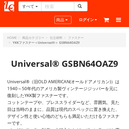
すべて
レ
ザ
Toggle navigation
商品
ログイン
ー
ク
ラ
HOME
商品カテゴリー
仕立材料
ファスナー
YKKファスナー＜Universal®＞ GSBN64OAZ9
フ
ト・
ド
Universal® GSBN64OAZ9
ッ
ト・
ジ
ェ
Universal®（旧OLD AMERICAN(オールドアメリカン)）は
ー
1940～50年代のアメリカ製ヴィンテージジッパーを元に
ピ
復刻したYKK製ファスナーです。
ー
コットンテープや、プレススライダーなど、雰囲気、見た
目は当時のままに、品質は現代のスペックに置き換えた、
デザイン性と使い心地のどちらも満足いただけるファスナ
ーです。