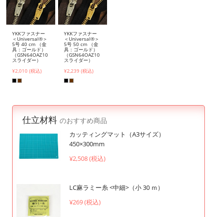
YKKファスナー
YKKファスナー
＜Universal®＞
＜Universal®＞
5号 40 cm （金
5号 50 cm （金
具：ゴールド）
具：ゴールド）
（GSN64OAZ10
（GSN64OAZ10
スライダー）
スライダー）
¥2,010 (税込)
¥2,239 (税込)
仕立材料
のおすすめ商品
カッティングマット（A3サイズ）
450×300mm
¥2,508 (税込)
LC麻ラミー糸 <中細>（小 30 ｍ）
¥269 (税込)