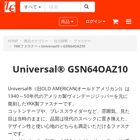
すべて
レ
ザ
Toggle navigation
商品
ログイン
ー
ク
ラ
HOME
商品カテゴリー
仕立材料
ファスナー
YKKファスナー＜Universal®＞GSN64OAZ10
フ
ト・
ド
Universal® GSN64OAZ10
ッ
ト・
ジ
ェ
Universal®（旧OLD AMERICAN(オールドアメリカン)）は
ー
1940～50年代のアメリカ製ヴィンテージジッパーを元に
ピ
復刻したYKK製ファスナーです。
ー
コットンテープや、プレススライダーなど、雰囲気、見た
目は当時のままに、品質は現代のスペックに置き換えた、
デザイン性と使い心地のどちらも満足いただけるファスナ
ーです。