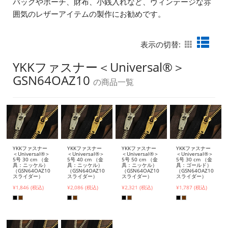
バッグやポーチ、財布、小銭入れなど、ヴィンテージな雰
囲気のレザーアイテムの製作にお勧めです。
表示の切替:
YKKファスナー＜Universal®＞
GSN64OAZ10
の商品一覧
YKKファスナー
YKKファスナー
YKKファスナー
YKKファスナー
＜Universal®＞
＜Universal®＞
＜Universal®＞
＜Universal®＞
5号 30 cm （金
5号 40 cm （金
5号 50 cm （金
5号 30 cm （金
具：ニッケル）
具：ニッケル）
具：ニッケル）
具：ゴールド）
（GSN64OAZ10
（GSN64OAZ10
（GSN64OAZ10
（GSN64OAZ10
スライダー）
スライダー）
スライダー）
スライダー）
¥1,846 (税込)
¥2,086 (税込)
¥2,321 (税込)
¥1,787 (税込)