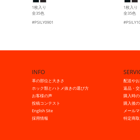
1枚入り
1枚入り
全35色
全35色
#PSILY0901
#PSILY1
INFO
SERVI
革の部位と大きさ
配送やお
ホック類とハトメ抜きの選び方
返品・交
お客様の声
購入時の
投稿コンテスト
購入後の
English Site
メールマ
採用情報
特定商取