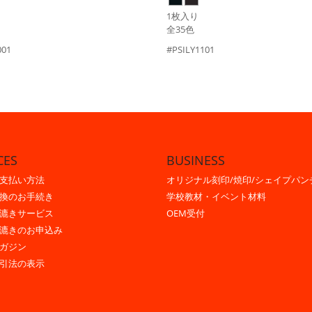
1枚入り
全35色
001
#PSILY1101
CES
BUSINESS
支払い方法
オリジナル刻印/焼印/シェイプパン
換のお手続き
学校教材・イベント材料
漉きサービス
OEM受付
漉きのお申込み
ガジン
引法の表示