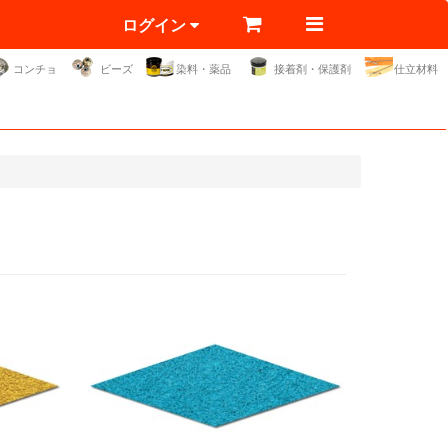
ログイン
コンチョ
ビーズ
染料・薬品
接着剤・保護剤
仕立材料