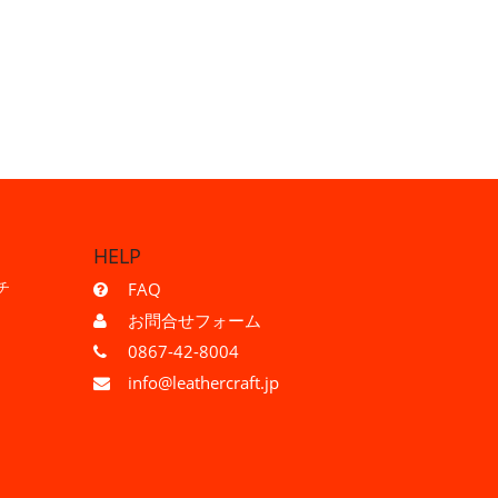
HELP
チ
FAQ
お問合せフォーム
0867-42-8004
info@leathercraft.jp