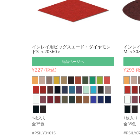
インレイ用ピッグスエード・ダイヤモン
インレ
ドS ＜20×60＞
M ＜30
商品ページへ
¥227 (税込)
¥293 (
1枚入り
1枚入り
全35色
全35色
#PSILY0101S
#PSILY0