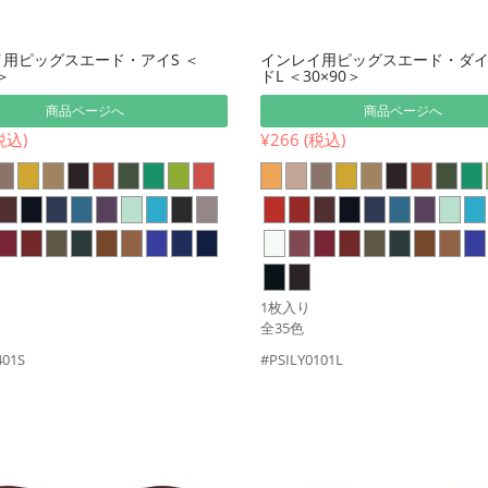
用ピッグスエード・アイS ＜
インレイ用ピッグスエード・ダ
＞
ドL ＜30×90＞
商品ページへ
商品ページへ
税込)
¥266 (税込)
1枚入り
全35色
401S
#PSILY0101L