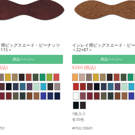
イ用ピッグスエード・ピーナッツ
インレイ用ピッグスエード・ピー
×115＞
＜22×87＞
商品ページへ
商品ページへ
税込)
¥266 (税込)
1枚入り
全35色
701
#PSILY0601