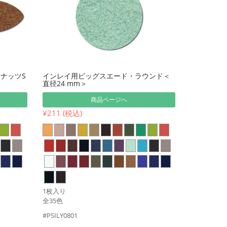
ナッツS
インレイ用ピッグスエード・ラウンド＜
直径24 mm＞
商品ページへ
¥211 (税込)
1枚入り
全35色
#PSILY0801