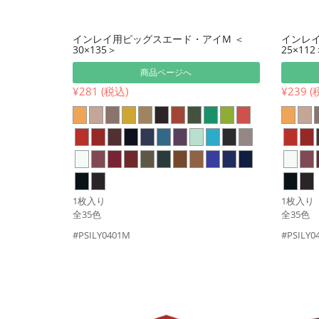
インレイ用ピッグスエード・アイM ＜
インレイ
30×135＞
25×112
商品ページへ
¥281 (税込)
¥239 (
1枚入り
1枚入り
全35色
全35色
#PSILY0401M
#PSILY0