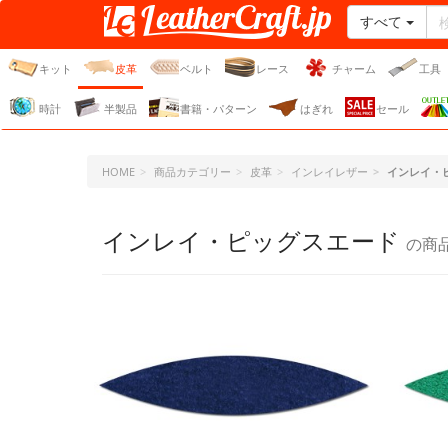
すべて
レザークラフト・ドット・
ジェーピー
キット
皮革
ベルト
レース
チャーム
工具
時計
半製品
書籍・パターン
はぎれ
セール
HOME
商品カテゴリー
皮革
インレイレザー
インレイ・
インレイ・ピッグスエード
の商