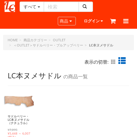
すべて
レ
ザ
Toggle navigation
商品
ログイン
ー
ク
ラ
HOME
商品カテゴリー
OUTLET
＜OUTLET＞サドルベリー・プルアップベリー
LC本ヌメサドル
フ
ト・
ド
表示の切替:
ッ
ト・
LC本ヌメサドル
の商品一覧
ジ
ェ
ー
ピ
ー
サドルベリー・
LC本ヌメサドル
（ナチュラル）
¥7,095
¥
5,448 ～ 6,007