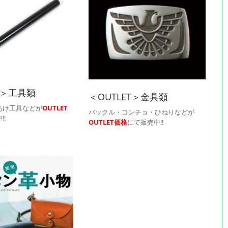
T＞工具類
＜OUTLET＞金具類
あけ工具などが
OUTLET
バックル・コンチョ・ひねりなどが
!!
OUTLET価格
にて販売中!!