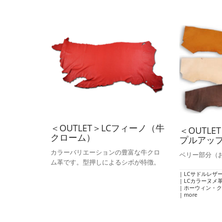
＜OUTLET＞LCフィーノ（牛
＜OUTL
クローム）
プルアッ
カラーバリエーションの豊富な牛クロ
ベリー部分（
ム革です。型押しによるシボが特徴。
LCサドルレザー・スタンダード・マッ
LCカラーヌメ
ホーウィン・クロムエクセル
more