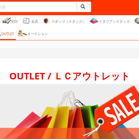
刻印
金具
スポッツ（スタッズ）
イタリアンスタッズ
OUTLET
オークション
OUTLET / ＬＣアウトレット