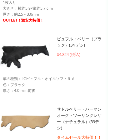
1枚入り
大きさ：横約5.9×縦約5.7ｃｍ
厚さ：約2.5～3.0mm
OUTLET！激安大特価！
ビュフル・ベリー（ブラ
ック）(34 デシ)
¥
4,824 (税込)
革の種類：LCビュフル・オイルソフトヌメ
色：ブラック
厚さ：4.0 ｍｍ前後
サドルベリー・ハーマン
オーク・ツーリングレザ
ー（ナチュラル）(39デ
シ)
タイムセール大特価！！