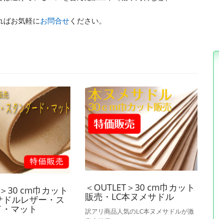
ればお気軽に
お問合せ
ください。
＜OUTLET＞30 cm巾カット
T＞30 cm巾カット
販売・LC本ヌメサドル
サドルレザー・ス
ド・マット
訳アリ商品人気のLC本ヌメサドルが激