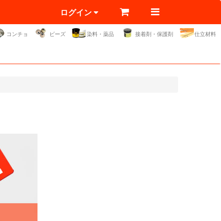
ログイン
コンチョ
ビーズ
染料・薬品
接着剤・保護剤
仕立材料