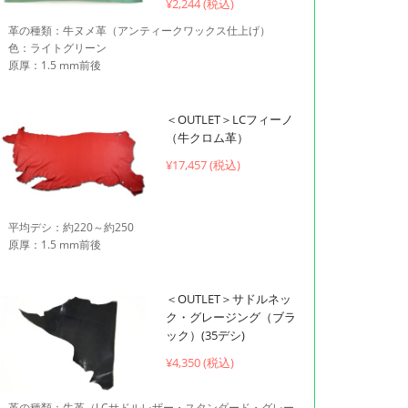
¥2,244 (税込)
革の種類：牛ヌメ革（アンティークワックス仕上げ）
色：ライトグリーン
原厚：1.5 mm前後
＜OUTLET＞LCフィーノ
（牛クロム革）
¥
17,457 (税込)
平均デシ：約220～約250
原厚：1.5 mm前後
＜OUTLET＞サドルネッ
ク・グレージング（ブラ
ック）(35デシ)
¥4,350 (税込)
革の種類：牛革（LCサドルレザー・スタンダード・グレー