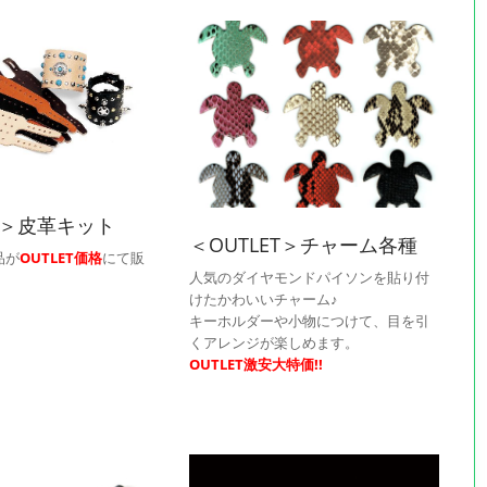
ET＞皮革キット
＜OUTLET＞チャーム各種
品が
OUTLET価格
にて販
人気のダイヤモンドパイソンを貼り付
けたかわいいチャーム♪
キーホルダーや小物につけて、目を引
くアレンジが楽しめます。
OUTLET激安大特価!!