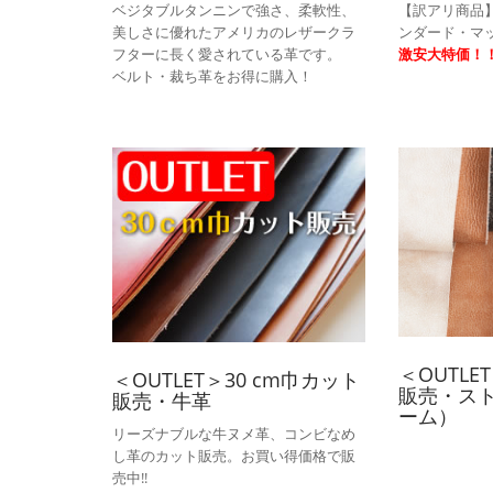
ベジタブルタンニンで強さ、柔軟性、
【訳アリ商品
美しさに優れたアメリカのレザークラ
ンダード・マ
フターに長く愛されている革です。
激安大特価！
ベルト・裁ち革をお得に購入！
＜OUTLE
＜OUTLET＞30 cm巾カット
販売・ス
販売・牛革
ーム）
リーズナブルな牛ヌメ革、コンビなめ
し革のカット販売。お買い得価格で販
売中!!