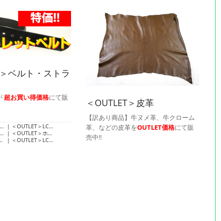
ET＞ベルト・ストラ
が
超お買い得価格
にて販
＜OUTLET＞皮革
【訳あり商品】牛ヌメ革、牛クローム
＜OUTLET＞LCカラーヌメベルト
革、などの皮革を
OUTLET価格
にて販
＜OUTLET＞ホーウィン・クロムエクセルベルト
売中!!
＜OUTLET＞LC本ヌメサドルベルト