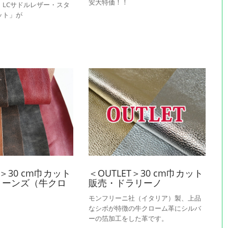
安大特価！！
】LCサドルレザー・スタ
ット」が
！
T＞30 cm巾カット
＜OUTLET＞30 cm巾カット
トーンズ（牛クロ
販売・ドラリーノ
モンフリーニ社（イタリア）製、上品
なシボが特徴の牛クローム革にシルバ
ーの箔加工をした革です。