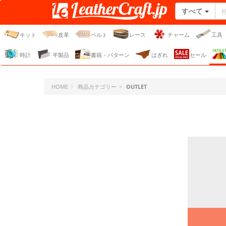
すべて
レザークラフト・ドット・
ジェーピー
キット
皮革
ベルト
レース
チャーム
工具
時計
半製品
書籍・パターン
はぎれ
セール
HOME
商品カテゴリー
OUTLET