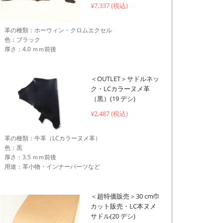
¥
7,337 (税込)
革の種類：ホーウィン・クロムエクセル
色：ブラック
厚さ：4.0 ｍｍ前後
＜OUTLET＞サドルネッ
ク・LCカラーヌメ革
（黒）(19 デシ)
¥2,487 (税込)
革の種類：牛革（LCカラーヌメ革）
色：黒
厚さ：3.5 ｍｍ前後
用途：革小物・インナーパーツなど
＜超特価販売＞30 cm巾
カット販売・LC本ヌメ
サドル(20 デシ)