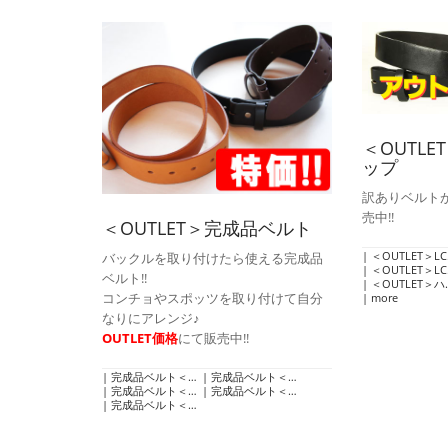
＜OUTL
ップ
訳ありベルト
売中!!
＜OUTLET＞完成品ベルト
＜OUTLET＞LCサドルレザー・スタンダード・ベルト
バックルを取り付けたら使える完成品
＜OUTLET＞LCアメリカンオイルベルト
ベルト!!
＜OUTLET＞ハーマンオークレザーベルト
コンチョやスポッツを取り付けて自分
more
なりにアレンジ♪
OUTLET価格
にて販売中!!
完成品ベルト＜３２インチ＞
完成品ベルト＜３４インチ＞
完成品ベルト＜３６インチ＞
完成品ベルト＜３８インチ＞
完成品ベルト＜その他のサイズ＞