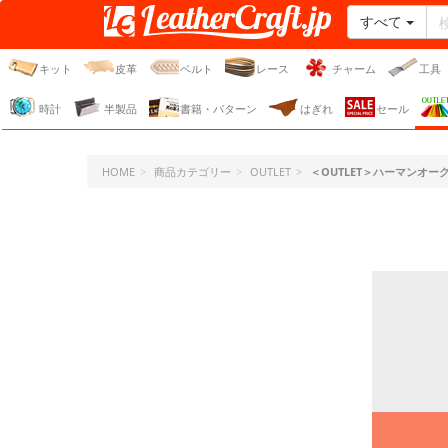
すべて
レザークラフト・ドット・
ジェーピー
キット
皮革
ベルト
レース
チャーム
工具
時計
半製品
書籍・パターン
はぎれ
セール
HOME
商品カテゴリー
OUTLET
＜OUTLET＞ハーマンオ