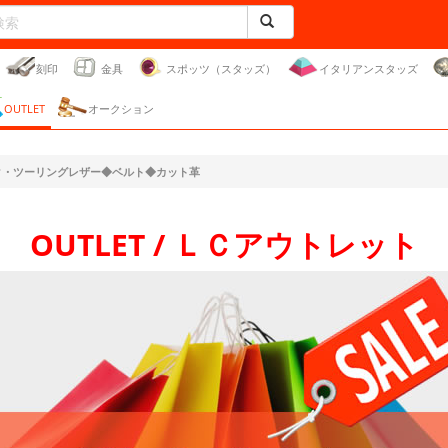
刻印
金具
スポッツ（スタッズ）
イタリアンスタッズ
OUTLET
オークション
ーク・ツーリングレザー◆ベルト◆カット革
OUTLET / ＬＣアウトレット