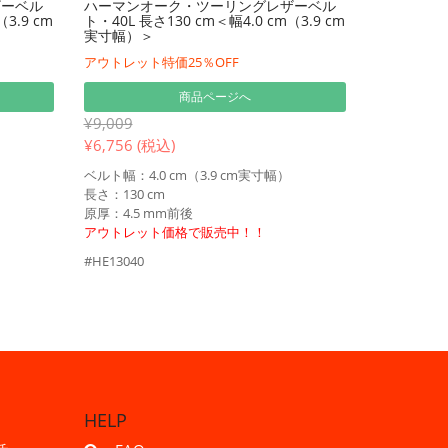
ザーベル
ハーマンオーク・ツーリングレザーベル
3.9 cm
ト・40L 長さ130 cm＜幅4.0 cm（3.9 cm
実寸幅）＞
アウトレット特価25％OFF
商品ページへ
¥9,009
¥
6,756 (税込)
ベルト幅：4.0 cm（3.9 cm実寸幅）
長さ：130 cm
原厚：4.5 mm前後
アウトレット価格で販売中！！
#HE13040
HELP