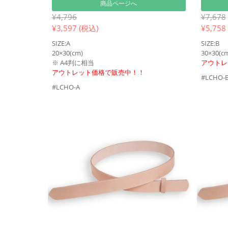
商品ページへ
¥4,796
¥7,678
¥
3,597 (税込)
¥
5,758
SIZE:A
SIZE:B
20×30(cm)
30×30(c
※ A4判に相当
アウトレ
アウトレット価格で販売中！！
#LCHO-
#LCHO-A