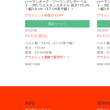
ハーマンオーク・ツーリングレザーベル
ハーマ
ト・38S ウエスタンスタイル 長さ110 cm
ト・38
＜幅3.8 cm（3.7 cm実寸幅）＞
＜幅3.8
アウトレット特価25％OFF
アウトレ
商品ページへ
¥7,238
¥8,547
¥
5,428 (税込)
¥
6,410
ベルト幅：3.8 cm（3.7 cm実寸幅）
ベルト幅：
長さ：110 cm
長さ：13
原厚：4.5 mm前後
原厚：4.
アウトレット価格で販売中！！
アウトレ
#HE11038
#HE1303
INFO
SERVI