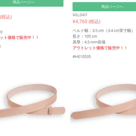
商品ページへ
商品ページへ
¥6,347
 (税込)
¥
4,760 (税込)
ベルト幅：3.5 cm（3.4 cm実寸幅）
m)
長さ：105 cm
ット価格で販売中！！
原厚：4.5 mm前後
B
アウトレット価格で販売中！！
#HE10535