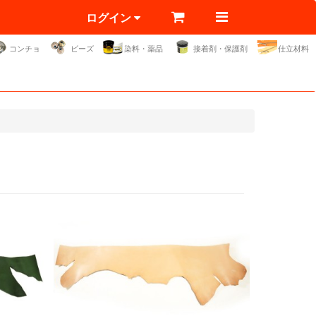
ログイン
コンチョ
ビーズ
染料・薬品
接着剤・保護剤
仕立材料