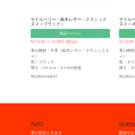
サドルベリー・栃木レザー・クラシック
サドル
ヌメ＜ブラック＞
ヌメ＜
商品ページへ
¥7,636 ～ 9,985 (税込)
¥7,048
革の種類：牛革（栃木レザー・クラシックヌ
革の種類
メ）
メ）
色：ブラック
色：ネイ
厚さ：3.0 ｍｍ～3.5 mm前後
厚さ：3.
#tsdbrtcnbk51
#tsdbrt
INFO
SERVI
革の部位と大きさ
配送やお