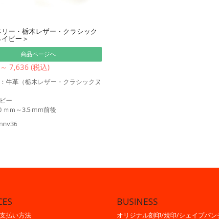
ベリー・栃木レザー・クラシック
ネイビー＞
商品ページへ
 ～ 7,636 (税込)
：牛革（栃木レザー・クラシックヌ
ビー
0 ｍｍ～3.5 mm前後
cnnv36
CES
BUSINESS
支払い方法
オリジナル刻印/焼印/シェイプパン