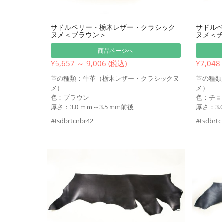
サドルベリー・栃木レザー・クラシック
サドル
ヌメ＜ブラウン＞
ヌメ＜
商品ページへ
¥6,657 ～ 9,006 (税込)
¥7,048
革の種類：牛革（栃木レザー・クラシックヌ
革の種類
メ）
メ）
色：ブラウン
色：チョ
厚さ：3.0 ｍｍ～3.5 mm前後
厚さ：3.
#tsdbrtcnbr42
#tsdbrt