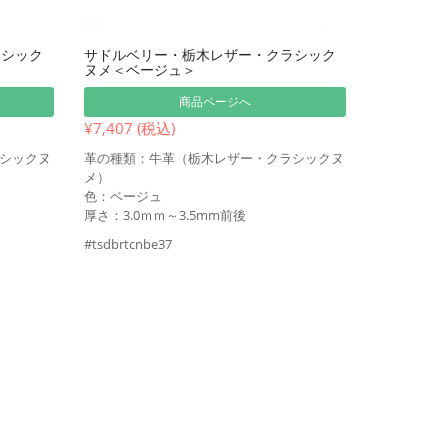
ラシック
サドルベリー・栃木レザー・クラシック
ヌメ＜ベージュ＞
商品ページへ
¥7,407 (税込)
シックヌ
革の種類：牛革（栃木レザー・クラシックヌ
メ）
色：ベージュ
厚さ：3.0ｍｍ～3.5mm前後
#tsdbrtcnbe37