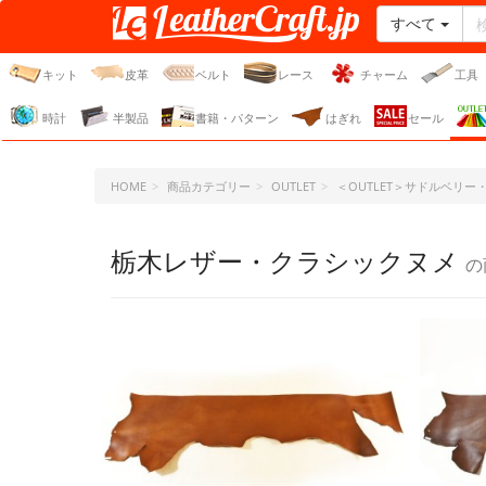
すべて
レザークラフト・ドット・
ジェーピー
キット
皮革
ベルト
レース
チャーム
工具
時計
半製品
書籍・パターン
はぎれ
セール
HOME
商品カテゴリー
OUTLET
＜OUTLET＞サドルベリ
栃木レザー・クラシックヌメ
の