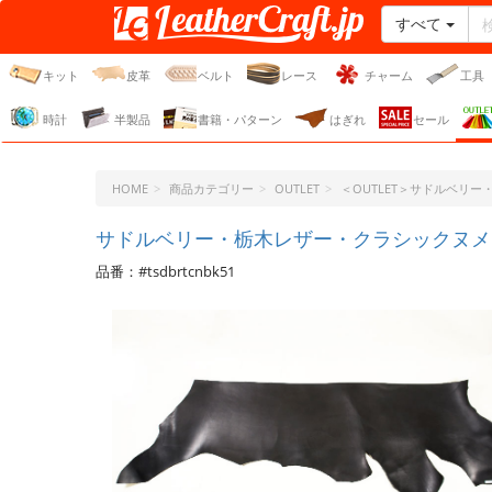
すべて
レザークラフト・ドット・
ジェーピー
キット
皮革
ベルト
レース
チャーム
工具
時計
半製品
書籍・パターン
はぎれ
セール
HOME
商品カテゴリー
OUTLET
＜OUTLET＞サドルベリ
サドルベリー・栃木レザー・クラシックヌメ＜ブ
品番：#tsdbrtcnbk51