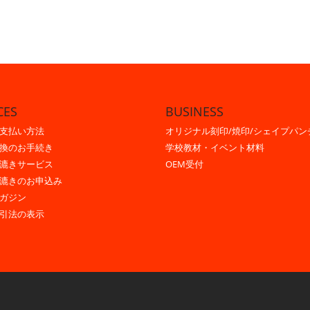
CES
BUSINESS
支払い方法
オリジナル刻印/焼印/シェイプパン
換のお手続き
学校教材・イベント材料
漉きサービス
OEM受付
漉きのお申込み
ガジン
引法の表示