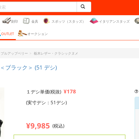
刻印
金具
スポッツ（スタッズ）
イタリアンスタッズ
OUTLET
オークション
ー・プルアップベリー
栃木レザー・クラシックヌメ
ラック＞ (51 デシ)
¥178
１デシ単価(税抜)
(実寸デシ：51デシ)
¥9,985
(税込)