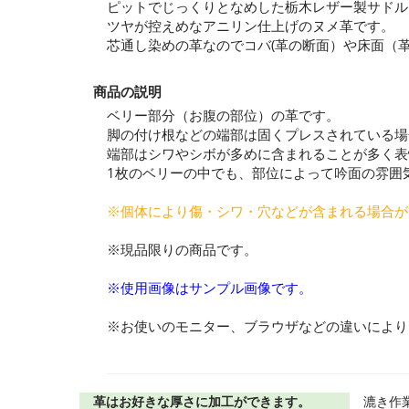
ピットでじっくりとなめした栃木レザー製サドル
ツヤが控えめなアニリン仕上げのヌメ革です。
芯通し染めの革なのでコバ(革の断面）や床面（
商品の説明
ベリー部分（お腹の部位）の革です。
脚の付け根などの端部は固くプレスされている場
端部はシワやシボが多めに含まれることが多く表
1枚のベリーの中でも、部位によって吟面の雰囲
※個体により傷・シワ・穴などが含まれる場合が
※現品限りの商品です。
※使用画像はサンプル画像です。
※お使いのモニター、ブラウザなどの違いにより
革はお好きな厚さに加工ができます。
漉き作