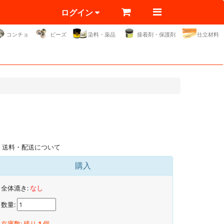
ログイン
コンチョ
ビーズ
染料・薬品
接着剤・保護剤
仕立材料
送料・配送について
購入
全体漉き:
なし
数量:
在庫数: 残り
1
個