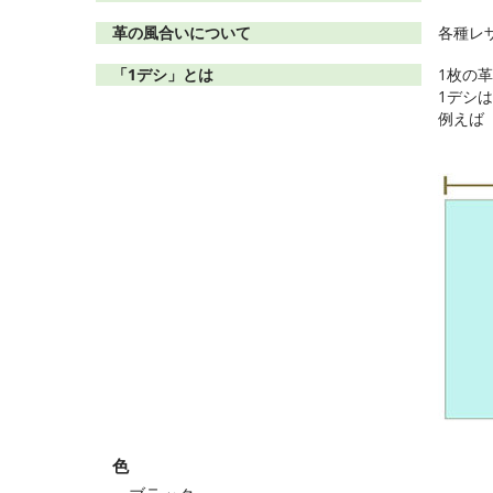
革の風合いについて
各種レ
「1デシ」とは
1枚の
1デシは
例えば「
色