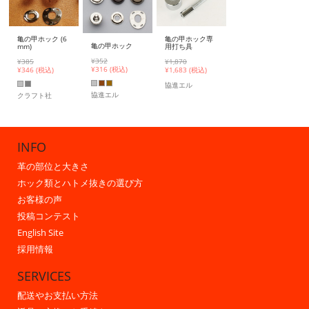
亀の甲ホック専
亀の甲ホック (6
亀の甲ホック
用打ち具
mm)
¥352
¥1,870
¥385
¥
316 (税込)
¥
1,683 (税込)
¥
346 (税込)
協進エル
協進エル
クラフト社
INFO
革の部位と大きさ
ホック類とハトメ抜きの選び方
お客様の声
投稿コンテスト
English Site
採用情報
SERVICES
配送やお支払い方法