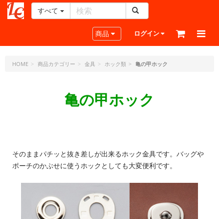
すべて
レ
ザ
Toggle navigation
商品
ログイン
ー
ク
ラ
HOME
商品カテゴリー
金具
ホック類
亀の甲ホック
フ
ト・
亀の甲ホック
ド
ッ
ト・
ジ
ェ
ー
そのままパチッと抜き差しが出来るホック金具です。バッグや
ピ
ポーチのかぶせに使うホックとしても大変便利です。
ー