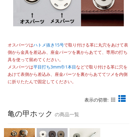
オスパーツは
ハトメ抜き15号
で取り付ける革に丸穴をあけて表
側から金具を差込み、座金パーツを裏からあてて、専用の打ち
具を使って留めてください。
メスパーツは
平目打ち3mm巾1本目
などで取り付ける革に穴を
あけて表側から差込み、座金パーツを裏からあててツメを内側
に折りたたんで固定してください。
表示の切替:
亀の甲ホック
の商品一覧