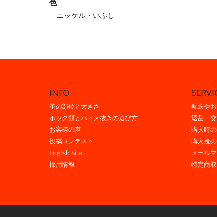
色
ニッケル・いぶし
INFO
SERVI
革の部位と大きさ
配送やお
ホック類とハトメ抜きの選び方
返品・交
お客様の声
購入時の
投稿コンテスト
購入後の
English Site
メールマ
採用情報
特定商取