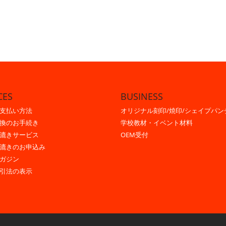
CES
BUSINESS
支払い方法
オリジナル刻印/焼印/シェイプパン
換のお手続き
学校教材・イベント材料
漉きサービス
OEM受付
漉きのお申込み
ガジン
引法の表示