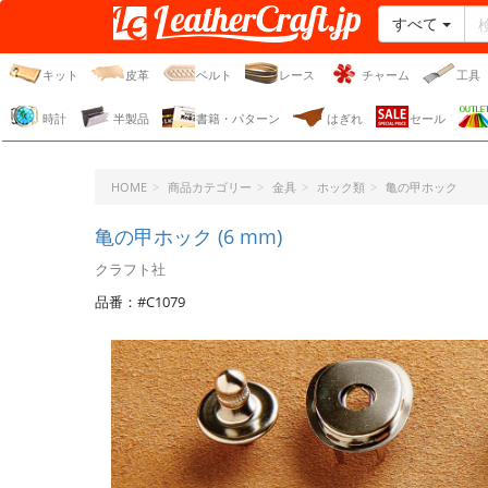
すべて
レザークラフト・ドット・
ジェーピー
キット
皮革
ベルト
レース
チャーム
工具
時計
半製品
書籍・パターン
はぎれ
セール
HOME
商品カテゴリー
金具
ホック類
亀の甲ホック
亀の甲ホック (6 mm)
クラフト社
品番：#C1079