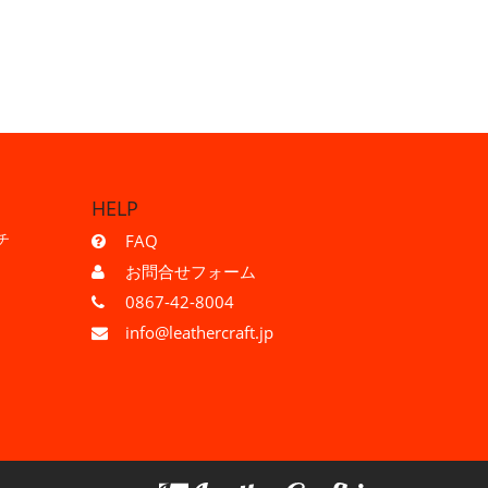
HELP
チ
FAQ
お問合せフォーム
0867-42-8004
info@leathercraft.jp