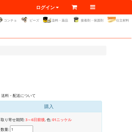
ログイン
コンチョ
ビーズ
染料・薬品
接着剤・保護剤
仕立材料
送料・配送について
購入
取り寄せ期間:
3～6日前後
, 色:
01ニッケル
数量: