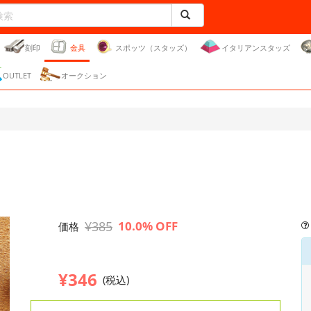
刻印
金具
スポッツ（スタッズ）
イタリアンスタッズ
OUTLET
オークション
¥385
10.0% OFF
価格
¥346
(税込)