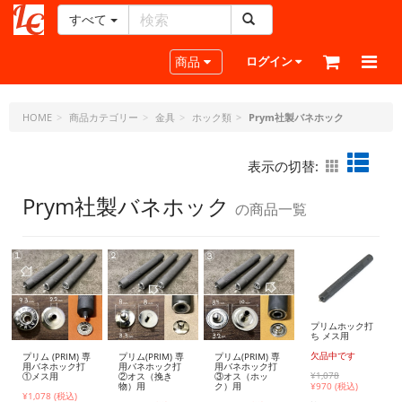
すべて
レ
ザ
Toggle navigation
商品
ログイン
ー
ク
ラ
HOME
商品カテゴリー
金具
ホック類
Prym社製バネホック
フ
ト・
表示の切替:
ド
ッ
Prym社製バネホック
の商品一覧
ト・
ジ
ェ
ー
ピ
ー
プリムホック打
ち メス用
欠品中です
プリム (PRIM) 専
プリム(PRIM) 専
プリム(PRIM) 専
用バネホック打
用バネホック打
用バネホック打
¥1,078
①メス用
②オス（挽き
③オス（ホッ
物）用
ク）用
¥
970 (税込)
¥1,078 (税込)