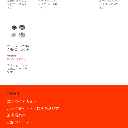
※ホソとハンシ
※ホソとハンシ
※ホソとハンシ
ャはブラス色で
ャはニッケル色
ャはブラス色で
す。
です。
す。
プリムホック<挽
き物>黒ニッケル
¥2,530
¥
2,277 (税込)
※ホソとハンシ
ャはニッケル色
です。
INFO
革の部位と大きさ
ホック類とハトメ抜きの選び方
お客様の声
投稿コンテスト