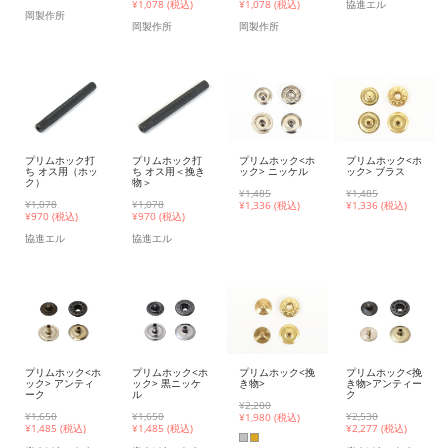
¥1,078 (税込)
¥1,078 (税込)
協進エル
岡製作所
岡製作所
岡製作所
プリムホック打
プリムホック打
プリムホック<ホ
プリムホック<ホ
ち オス用（ホッ
ち オス用＜挽き
ック> ニッケル
ック> ブラス
ク）
物＞
¥1,485
¥1,485
¥1,078
¥1,078
¥
1,336 (税込)
¥
1,336 (税込)
¥
970 (税込)
¥
970 (税込)
協進エル
協進エル
プリムホック<ホ
プリムホック<ホ
プリムホック<挽
プリムホック<挽
ック> アンティ
ック> 黒ニッケ
き物>
き物>アンティー
ーク
ル
ク
¥2,200
¥1,650
¥1,650
¥2,530
¥
1,980 (税込)
¥
1,485 (税込)
¥
1,485 (税込)
¥
2,277 (税込)