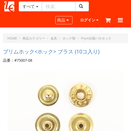
すべて
レ
ザ
Toggle navigation
商品
ログイン
ー
ク
ラ
HOME
商品カテゴリー
金具
ホック類
Prym社製バネホック
フ
ト・
プリムホック<ホック> ブラス (10コ入り)
ド
品番：#75007-08
ッ
ト・
ジ
ェ
ー
ピ
ー