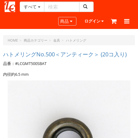
すべて
レ
ザ
Toggle navigation
商品
ログイン
ー
ク
ラ
HOME
商品カテゴリー
金具
ハトメリング
フ
ト・
ハトメリングNo.500＜アンティーク＞ (20コ入り)
ド
品番：#LCGMT500SBAT
ッ
ト・
内径約6.5 mm
ジ
ェ
ー
ピ
ー