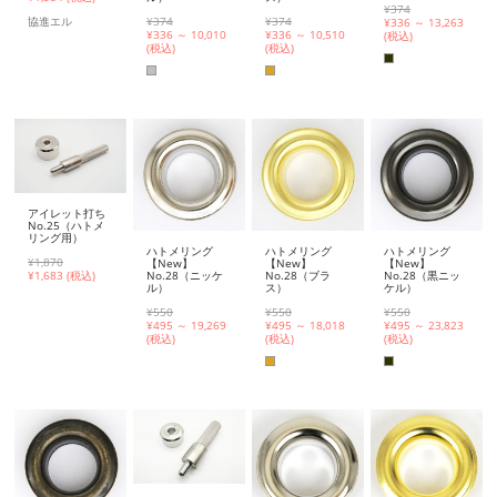
¥374
¥374
¥374
協進エル
¥
336 ～ 13,263
¥
336 ～ 10,010
¥
336 ～ 10,510
(税込)
(税込)
(税込)
アイレット打ち
No.25（ハトメ
リング用）
ハトメリング
ハトメリング
ハトメリング
¥1,870
【New】
【New】
【New】
No.28（ニッケ
No.28（ブラ
No.28（黒ニッ
¥
1,683 (税込)
ル）
ス）
ケル）
¥550
¥550
¥550
¥
495 ～ 19,269
¥
495 ～ 18,018
¥
495 ～ 23,823
(税込)
(税込)
(税込)