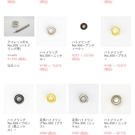
(税込)
(税込)
(税込)
アイレット打ち
ハトメリング
No.200（ハトメ
No.300＜アンテ
リング用）
ィーク＞
ハトメリング
ハトメリング
¥1,485
¥257 ～ 23,166
No.300＜ニッケ
No.300＜ブラス
ル＞
＞
¥
1,336 (税込)
(税込)
¥198 ～ 15,015
¥198 ～ 15,015
協進エル
(税込)
(税込)
ハトメリング
足長ハトメリン
足長ハトメリン
ハトメリング
No.300＜ブロン
グNo.300（ブラ
グNo.300（ニッ
No.350＜ニッケ
ズ（黒ニッケ
ス）
ケル）
ル＞
ル）＞
¥385 (税込)
¥385 (税込)
¥330 ～ 35,775