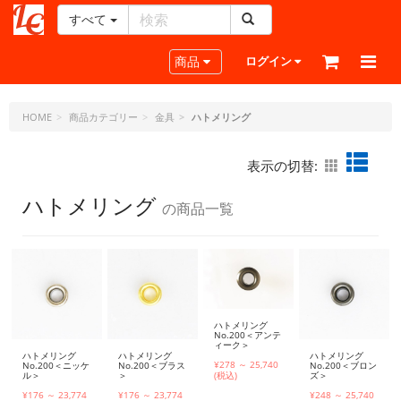
すべて
レ
ザ
Toggle navigation
商品
ログイン
ー
ク
ラ
HOME
商品カテゴリー
金具
ハトメリング
フ
ト・
表示の切替:
ド
ッ
ハトメリング
の商品一覧
ト・
ジ
ェ
ー
ピ
ー
ハトメリング
No.200＜アンテ
ィーク＞
ハトメリング
ハトメリング
ハトメリング
¥278 ～ 25,740
No.200＜ニッケ
No.200＜ブラス
No.200＜ブロン
ル＞
＞
ズ＞
(税込)
¥176 ～ 23,774
¥176 ～ 23,774
¥248 ～ 25,740