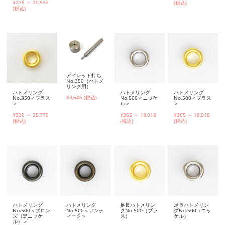
¥228 ～ 20,592
(税込)
(税込)
アイレット打ち
No.350（ハトメ
リング用）
ハトメリング
ハトメリング
ハトメリング
¥3,646 (税込)
No.350＜ブラス
No.500＜ニッケ
No.500＜ブラス
＞
ル＞
＞
¥330 ～ 35,775
¥365 ～ 18,018
¥365 ～ 18,018
(税込)
(税込)
(税込)
ハトメリング
ハトメリング
足長ハトメリン
足長ハトメリン
No.500＜ブロン
No.500＜アンテ
グNo.500（ブラ
グNo.500（ニッ
ズ（黒ニッケ
ィーク＞
ス）
ケル）
ル）＞