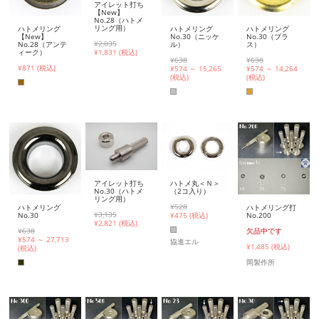
アイレット打ち
【New】
No.28（ハトメ
リング用）
ハトメリング
ハトメリング
ハトメリング
【New】
No.30（ニッケ
No.30（ブラ
¥2,035
No.28（アンテ
ル）
ス）
ィーク）
¥
1,831 (税込)
¥638
¥638
¥871 (税込)
¥
574 ～ 15,265
¥
574 ～ 14,264
(税込)
(税込)
ハトメ丸＜Ｎ＞
アイレット打ち
（2コ入り）
No.30（ハトメ
リング用）
¥528
ハトメリング
ハトメリング打
¥3,135
¥
475 (税込)
No.30
No.200
¥
2,821 (税込)
¥638
欠品中です
¥
574 ～ 27,713
協進エル
¥1,485 (税込)
(税込)
岡製作所