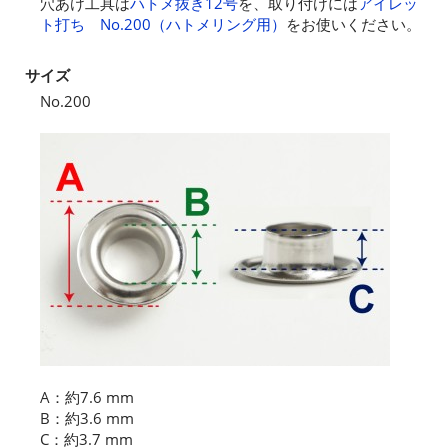
穴あけ工具は
ハトメ抜き12号
を、取り付けには
アイレッ
ト打ち No.200（ハトメリング用）
をお使いください。
サイズ
No.200
A：約7.6 mm
B：約3.6 mm
C：約3.7 mm