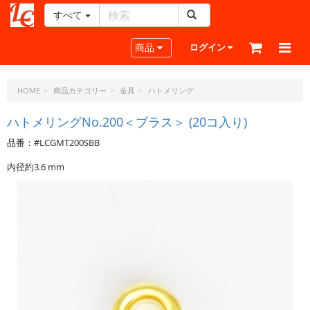
すべて
レ
ザ
Toggle navigation
商品
ログイン
ー
ク
ラ
HOME
商品カテゴリー
金具
ハトメリング
フ
ト・
ハトメリングNo.200＜ブラス＞ (20コ入り)
ド
品番：#LCGMT200SBB
ッ
ト・
内径約3.6 mm
ジ
ェ
ー
ピ
ー