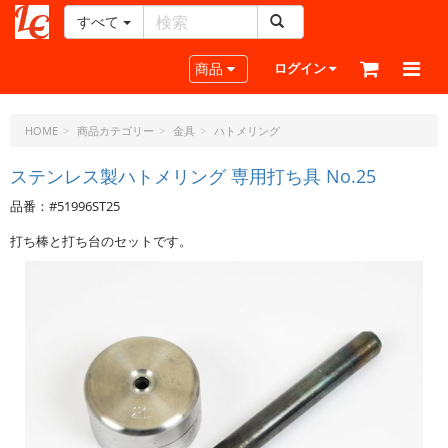
すべて
レ
ザ
Toggle navigation
商品
ログイン
ー
ク
ラ
HOME
商品カテゴリー
金具
ハトメリング
フ
ト・
ステンレス製ハトメリング 専用打ち具 No.25
ド
品番：#51996ST25
ッ
ト・
打ち棒と打ち台のセットです。
ジ
ェ
ー
ピ
ー