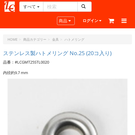
すべて
レ
ザ
Toggle navigation
商品
ログイン
ー
ク
ラ
HOME
商品カテゴリー
金具
ハトメリング
フ
ト・
ステンレス製ハトメリング No.25 (20コ入り)
ド
品番：#LCGMT25STL0020
ッ
ト・
内径約9.7 mm
ジ
ェ
ー
ピ
ー