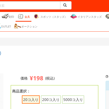
刻印
金具
スポッツ（スタッズ）
イタリアンスタッズ
OUTLET
オークション
)
¥198
価格
(税込)
商品選択：
20コ入り
200コ入り
5000コ入り