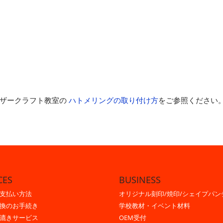
レザークラフト教室の
ハトメリングの取り付け方
をご参照ください
CES
BUSINESS
支払い方法
オリジナル刻印/焼印/シェイプパン
換のお手続き
学校教材・イベント材料
漉きサービス
OEM受付