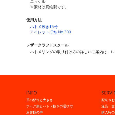
ニッケル
※素材は真鍮製です。
使用方法
ハトメ抜き15号
アイレット打ち No.300
レザークラフトスクール
ハトメリングの取り付け方の詳しいご案内は、
INFO
SERVI
革の部位と大きさ
配送やお
ホック類とハトメ抜きの選び方
返品・交
お客様の声
購入時の