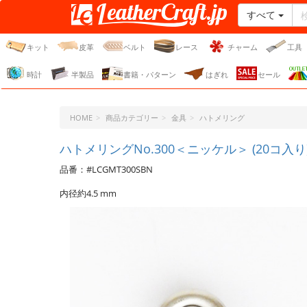
すべて
レザークラフト・ドット・
ジェーピー
キット
皮革
ベルト
レース
チャーム
工具
時計
半製品
書籍・パターン
はぎれ
セール
HOME
商品カテゴリー
金具
ハトメリング
ハトメリングNo.300＜ニッケル＞ (20コ入り
品番：#LCGMT300SBN
内径約4.5 mm