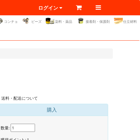
ログイン
コンチョ
ビーズ
染料・薬品
接着剤・保護剤
仕立材料
送料・配送について
購入
数量:
獲得ポイント:
1