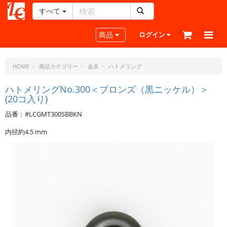
すべて
レ
ザ
Toggle navigation
商品
ログイン
ー
ク
ラ
HOME
商品カテゴリー
金具
ハトメリング
フ
ト・
ハトメリングNo.300＜ブロンズ（黒ニッケル）＞
(20コ入り)
ド
ッ
品番：#LCGMT300SBBKN
ト・
ジ
内径約4.5 mm
ェ
ー
ピ
ー