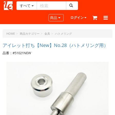
すべて
レ
ザ
Toggle navigation
商品
ログイン
ー
ク
ラ
HOME
商品カテゴリー
金具
ハトメリング
フ
ト・
アイレット打ち【New】No.28（ハトメリング用）
ド
品番：#51021NEW
ッ
ト・
ジ
ェ
ー
ピ
ー