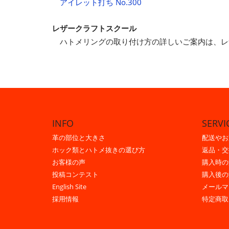
アイレット打ち No.300
レザークラフトスクール
ハトメリングの取り付け方の詳しいご案内は、
INFO
SERVI
革の部位と大きさ
配送やお
ホック類とハトメ抜きの選び方
返品・交
お客様の声
購入時の
投稿コンテスト
購入後の
English Site
メールマ
採用情報
特定商取