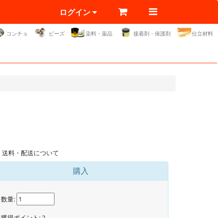
ログイン
コンチョ
ビーズ
染料・薬品
接着剤・保護剤
仕立材料
送料・配送について
購入
数量:
獲得ポイント:
2