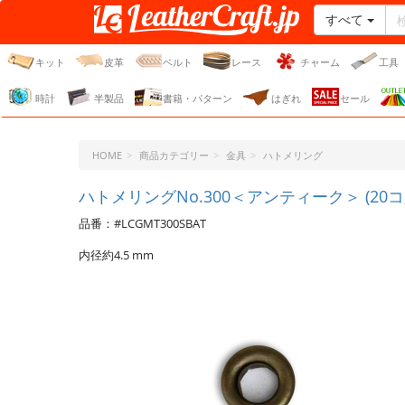
すべて
レザークラフト・ドット・
ジェーピー
キット
皮革
ベルト
レース
チャーム
工具
時計
半製品
書籍・パターン
はぎれ
セール
HOME
商品カテゴリー
金具
ハトメリング
ハトメリングNo.300＜アンティーク＞ (20コ
品番：#LCGMT300SBAT
内径約4.5 mm