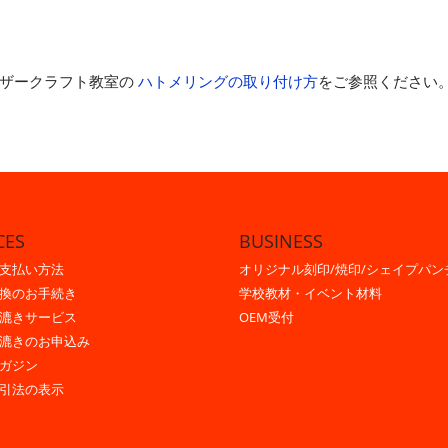
レザークラフト教室の
ハトメリングの取り付け方
をご参照ください
CES
BUSINESS
支払い方法
オリジナル刻印/焼印/シェイプパン
換のお手続き
学校教材・イベント材料
漉きサービス
OEM受付
漉きのお申込み
ガジン
引法の表示