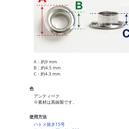
A：約9 mm
B：約4.5 mm
C：約4.3 mm
色
アンティーク
※素材は真鍮製です。
使用方法
ハトメ抜き15号