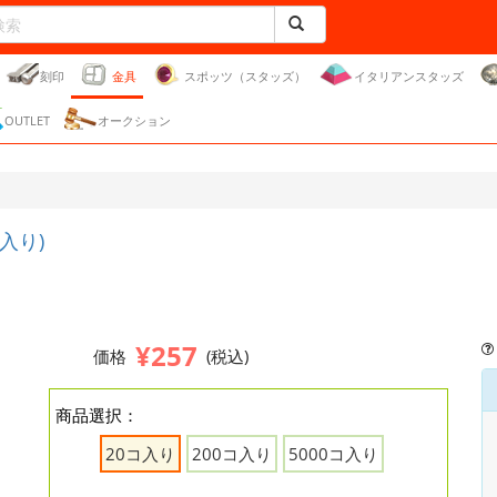
刻印
金具
スポッツ（スタッズ）
イタリアンスタッズ
OUTLET
オークション
入り)
¥257
価格
(税込)
商品選択：
20コ入り
200コ入り
5000コ入り