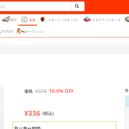
刻印
金具
スポッツ（スタッズ）
イタリアンスタッズ
OUTLET
オークション
¥374
10.0% OFF
価格
¥336
(税込)
取り寄せ期間: