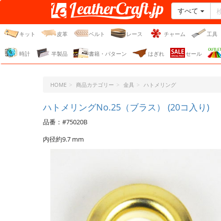
すべて
レザークラフト・ドット・
ジェーピー
キット
皮革
ベルト
レース
チャーム
工具
時計
半製品
書籍・パターン
はぎれ
セール
HOME
商品カテゴリー
金具
ハトメリング
ハトメリングNo.25（ブラス） (20コ入り)
品番：#75020B
内径約9.7 mm