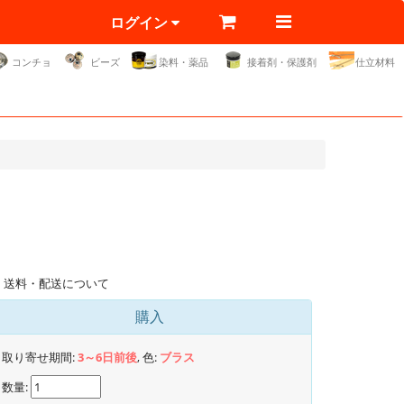
ログイン
コンチョ
ビーズ
染料・薬品
接着剤・保護剤
仕立材料
送料・配送について
購入
取り寄せ期間:
3～6日前後
, 色:
ブラス
数量: