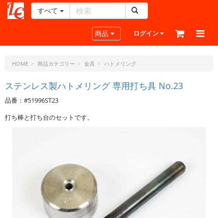
すべて
レ
ザ
Toggle navigation
商品
ログイン
ー
ク
ラ
HOME
商品カテゴリー
金具
ハトメリング
フ
ト・
ステンレス製ハトメリング 専用打ち具 No.23
ド
品番：#51996ST23
ッ
ト・
打ち棒と打ち台のセットです。
ジ
ェ
ー
ピ
ー