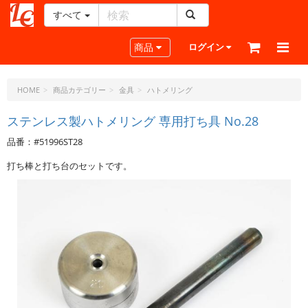
すべて
レ
ザ
Toggle navigation
商品
ログイン
ー
ク
ラ
HOME
商品カテゴリー
金具
ハトメリング
フ
ト・
ステンレス製ハトメリング 専用打ち具 No.28
ド
品番：#51996ST28
ッ
ト・
打ち棒と打ち台のセットです。
ジ
ェ
ー
ピ
ー