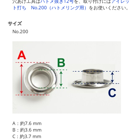
穴あけ工具は
ハトメ抜き12号
を、取り付けには
アイレッ
ト打ち No.200（ハトメリング用）
をお使いください。
サイズ
No.200
A：約7.6 mm
B：約3.6 mm
C：約3.7 mm