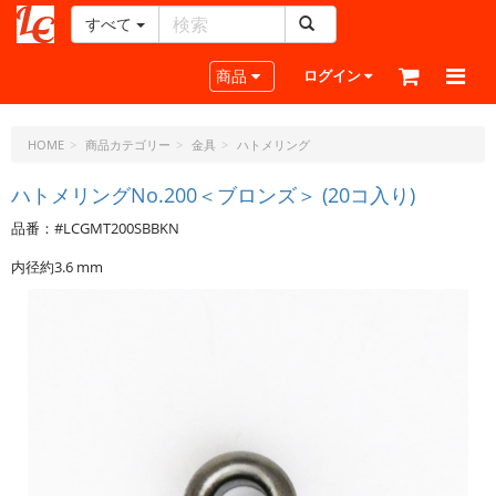
すべて
レ
ザ
Toggle navigation
商品
ログイン
ー
ク
ラ
HOME
商品カテゴリー
金具
ハトメリング
フ
ト・
ハトメリングNo.200＜ブロンズ＞ (20コ入り)
ド
品番：#LCGMT200SBBKN
ッ
ト・
内径約3.6 mm
ジ
ェ
ー
ピ
ー