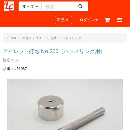
すべて
レ
ザ
Toggle navigation
商品
ログイン
ー
ク
ラ
HOME
商品カテゴリー
金具
ハトメリング
フ
ト・
アイレット打ち No.200（ハトメリング用）
ド
協進エル
ッ
ト・
品番：#51087
ジ
ェ
ー
ピ
ー