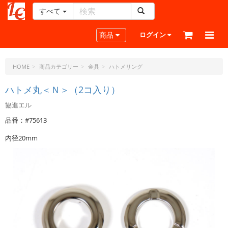
すべて
レ
ザ
Toggle navigation
商品
ログイン
ー
ク
ラ
HOME
商品カテゴリー
金具
ハトメリング
フ
ト・
ハトメ丸＜Ｎ＞（2コ入り）
ド
協進エル
ッ
ト・
品番：#75613
ジ
内径20mm
ェ
ー
ピ
ー