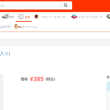
刻印
金具
スポッツ（スタッズ）
イタリアンスタッズ
OUTLET
オークション
入り)
¥385
価格
(税込)