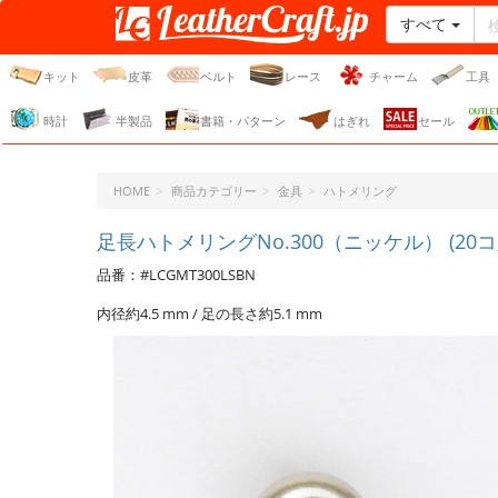
すべて
レザークラフト・ドット・
ジェーピー
キット
皮革
ベルト
レース
チャーム
工具
時計
半製品
書籍・パターン
はぎれ
セール
HOME
商品カテゴリー
金具
ハトメリング
足長ハトメリングNo.300（ニッケル） (20コ
品番：#LCGMT300LSBN
内径約4.5 mm / 足の長さ約5.1 mm