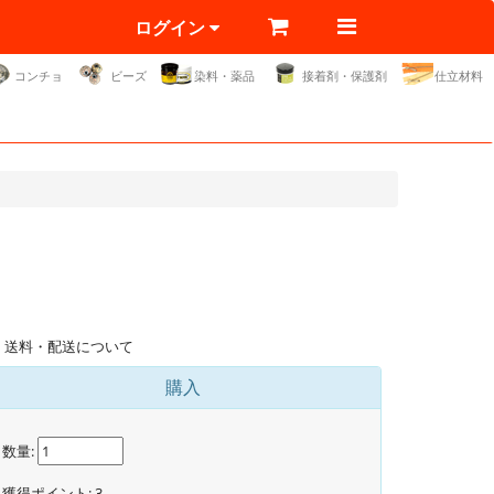
ログイン
コンチョ
ビーズ
染料・薬品
接着剤・保護剤
仕立材料
送料・配送について
購入
数量:
獲得ポイント:
3