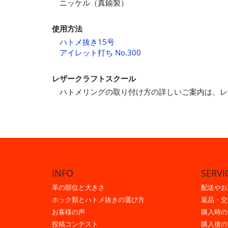
ニッケル（真鍮製）
使用方法
ハトメ抜き15号
アイレット打ち No.300
レザークラフトスクール
ハトメリングの取り付け方の詳しいご案内は、
INFO
SERVI
革の部位と大きさ
配送やお
ホック類とハトメ抜きの選び方
返品・交
お客様の声
購入時の
投稿コンテスト
購入後の