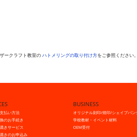
レザークラフト教室の
ハトメリングの取り付け方
をご参照ください
CES
BUSINESS
支払い方法
オリジナル刻印/焼印/シェイプパン
換のお手続き
学校教材・イベント材料
漉きサービス
OEM受付
漉きのお申込み