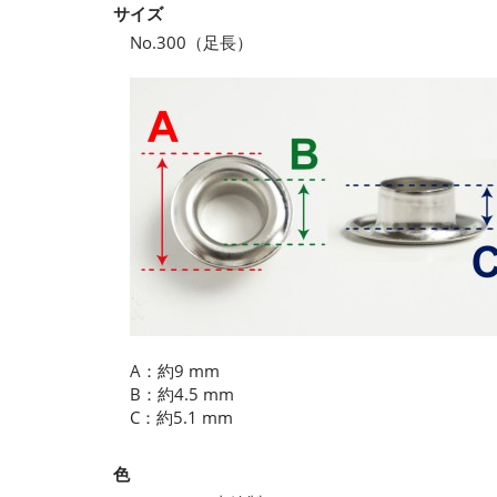
サイズ
No.300（足長）
A：約9 mm
B：約4.5 mm
C：約5.1 mm
色