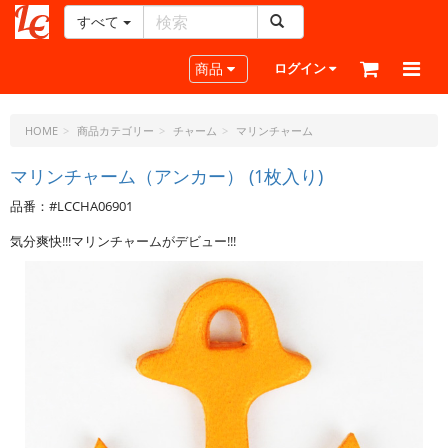
すべて
レ
ザ
Toggle navigation
商品
ログイン
ー
ク
ラ
HOME
商品カテゴリー
チャーム
マリンチャーム
フ
ト・
マリンチャーム（アンカー） (1枚入り)
ド
品番：#LCCHA06901
ッ
ト・
気分爽快!!!マリンチャームがデビュー!!!
ジ
ェ
ー
ピ
ー