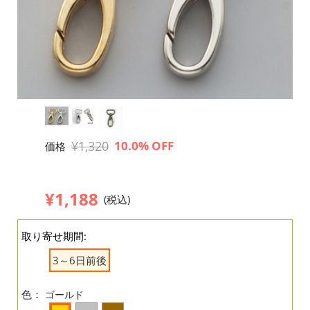
¥1,320
10.0% OFF
価格
¥1,188
(税込)
取り寄せ期間:
3～6日前後
色：
ゴールド