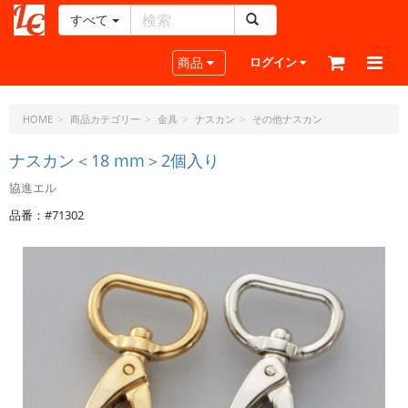
すべて
レ
ザ
Toggle navigation
商品
ログイン
ー
ク
ラ
HOME
商品カテゴリー
金具
ナスカン
その他ナスカン
フ
ト・
ナスカン＜18 mm＞2個入り
ド
協進エル
ッ
ト・
品番：#71302
ジ
ェ
ー
ピ
ー