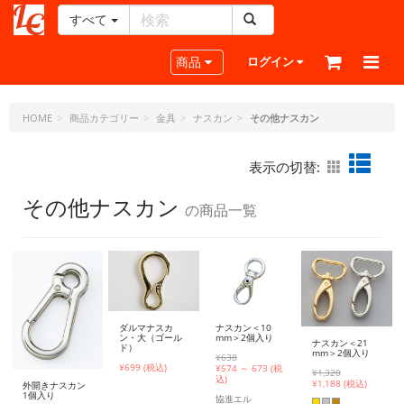
すべて
レ
ザ
Toggle navigation
商品
ログイン
ー
ク
ラ
HOME
商品カテゴリー
金具
ナスカン
その他ナスカン
フ
ト・
表示の切替:
ド
ッ
その他ナスカン
の商品一覧
ト・
ジ
ェ
ー
ピ
ー
ダルマナスカ
ナスカン＜10
ン・大（ゴール
mm＞2個入り
ナスカン＜21
ド）
mm＞2個入り
¥638
¥699 (税込)
¥
574 ～ 673 (税
¥1,320
込)
¥
1,188 (税込)
外開きナスカン
1個入り
協進エル