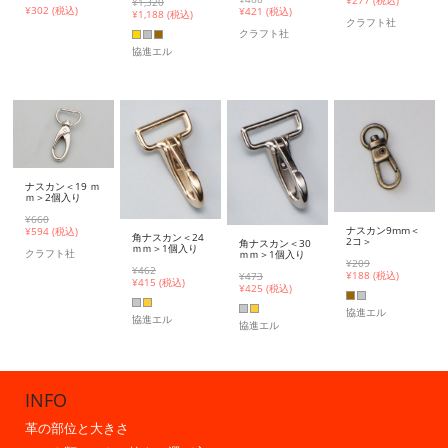
¥
277 (税込)
¥1,320
¥302 (税込)
¥
421 (税込)
¥
1,188 (税込)
クラフト社
クラフト社
協進エル
ナスカン＜19 ｍ
ｍ＞2個入り
¥660
ナスカン9mm＜
¥
594 (税込)
角ナスカン＜24
2コ＞
角ナスカン＜30
ｍｍ＞1個入り
クラフト社
ｍｍ＞1個入り
¥209
¥462
¥
188 (税込)
¥473
¥
415 (税込)
¥
425 (税込)
協進エル
協進エル
協進エル
INFO
革の部位と大きさ