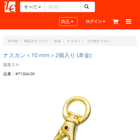
すべて
レ
ザ
Toggle navigation
商品
ログイン
ー
ク
ラ
HOME
商品カテゴリー
金具
ナスカン
その他ナスカン
フ
ト・
ナスカン＜10 mm＞2個入り (本金)
ド
協進エル
ッ
ト・
品番：#71304-09
ジ
ェ
ー
ピ
ー