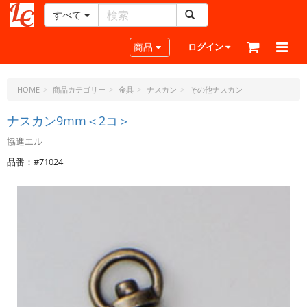
すべて
レ
ザ
Toggle navigation
商品
ログイン
ー
ク
ラ
HOME
商品カテゴリー
金具
ナスカン
その他ナスカン
フ
ト・
ナスカン9mm＜2コ＞
ド
協進エル
ッ
ト・
品番：#71024
ジ
ェ
ー
ピ
ー