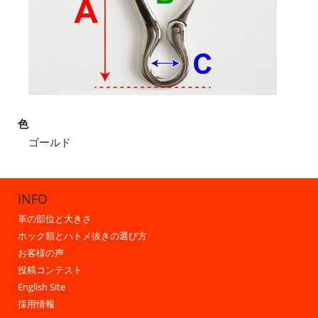
色
ゴールド
INFO
革の部位と大きさ
ホック類とハトメ抜きの選び方
お客様の声
投稿コンテスト
English Site
採用情報