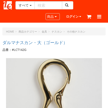
すべて
レ
ザ
Toggle navigation
商品
ログイン
ー
ク
ラ
HOME
商品カテゴリー
金具
ナスカン
その他ナスカン
フ
ト・
ダルマナスカン・大（ゴールド）
ド
品番：#LCT142G
ッ
ト・
ジ
ェ
ー
ピ
ー