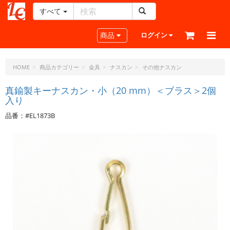
すべて
レ
ザ
Toggle navigation
商品
ログイン
ー
ク
ラ
HOME
商品カテゴリー
金具
ナスカン
その他ナスカン
フ
ト・
真鍮製キーナスカン・小（20 mm）＜ブラス＞2個
入り
ド
ッ
品番：#EL1873B
ト・
ジ
ェ
ー
ピ
ー