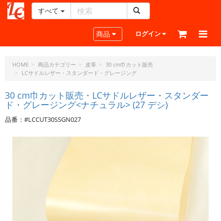
すべて
レ
ザ
Toggle navigation
商品
ログイン
ー
ク
ラ
HOME
商品カテゴリー
皮革
30 cm巾カット販売
LCサドルレザー・スタンダード・グレージング
フ
ト・
30 cm巾カット販売・LCサドルレザー・スタンダー
ド
ド・グレージング<ナチュラル> (27 デシ)
ッ
ト・
品番：#LCCUT30SSGN027
ジ
ェ
ー
ピ
ー