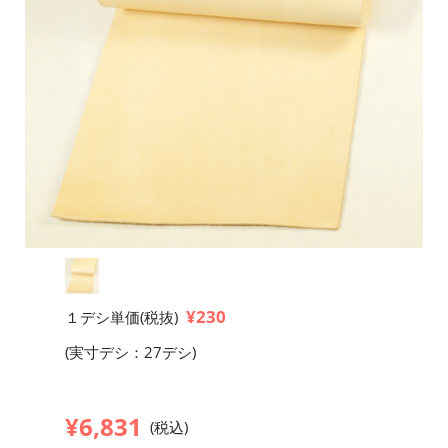
¥230
１デシ単価(税抜)
(実寸デシ：27デシ)
¥6,831
(税込)