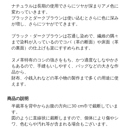
ナチュラルは長期の使用でさらにツヤが深まりアメ色に
変わっていきます。
ブラックとダークブラウンは使い込むとさらに色に深み
が増し、さらにツヤがでてきます。
ブラック・ダークブラウンは芯通し染めで、繊維の隅々
まで染料が入っているのでコバ（革の断面）や床面（革
の裏面）の仕上げも楽にすすめられます。
ヌメ革特有のコシの強さをもち、かつ適度なしなやかさ
もあるので、手縫もいしやすく、バッグなどの大きな作
品から、
財布、小銭入れなどの革小物の製作まで多くの用途に使
えます。
商品の説明
半裁革を背中からお腹の方向に30 cm巾で裁断していま
す。
図のように直線状に裁断しますので、個体により傷やシ
ワ、色むらや汚れ等が含まれる場合もございます。