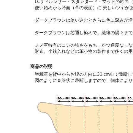
LCサドルレザー・スタンダード・マットの吟面
使い始めから吟面（革の表面）に 美しいツヤが
ダークブラウンは使い込むとさらに色に深みが増
ダークブラウンは芯通し染めで、繊維の隅々まで
ヌメ革特有のコシの強さをもち、かつ適度なしな
財布、小銭入れなどの革小物の製作まで多くの用
商品の説明
半裁革を背中からお腹の方向に30 cm巾で裁断
図のように直線状に裁断しますので、個体により