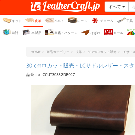
すべて
レザークラフト・ドット・
ジェーピー
キット
皮革
ベルト
レース
チャーム
工具
時計
半製品
書籍・パターン
はぎれ
セール
HOME
商品カテゴリー
皮革
30 cm巾カット販売
LCサ
30 cm巾カット販売・LCサドルレザー・スタ
品番：#LCCUT30SSGDB027