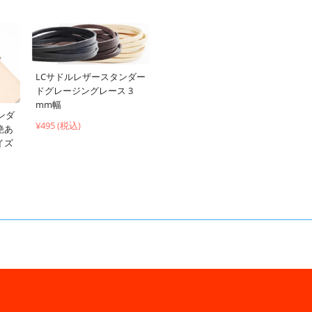
LCサドルレザースタンダー
ドグレージングレース 3
mm幅
ンダ
¥495 (税込)
艶あ
イズ