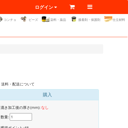
ログイン
コンチョ
ビーズ
染料・薬品
接着剤・保護剤
仕立材料
送料・配送について
購入
漉き加工後の厚さ(mm):
なし
数量:
獲得ポイント:
68