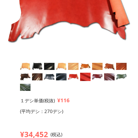
¥116
１デシ単価(税抜)
(平均デシ：270デシ)
¥34,452
(税込)