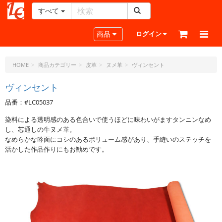
すべて
レ
ザ
Toggle navigation
商品
ログイン
ー
ク
ラ
HOME
商品カテゴリー
皮革
ヌメ革
ヴィンセント
フ
ト・
ヴィンセント
ド
品番：#LC05037
ッ
ト・
染料による透明感のある色合いで使うほどに味わいがますタンニンなめ
ジ
し、芯通しの牛ヌメ革。
ェ
なめらかな吟面にコシのあるボリューム感があり、手縫いのステッチを
ー
活かした作品作りにもお勧めです。
ピ
ー