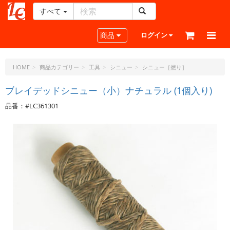
すべて
レ
ザ
Toggle navigation
商品
ログイン
ー
ク
ラ
HOME
商品カテゴリー
工具
シニュー
シニュー［撚り］
フ
ト・
ブレイデッドシニュー（小）ナチュラル (1個入り)
ド
品番：#LC361301
ッ
ト・
ジ
ェ
ー
ピ
ー