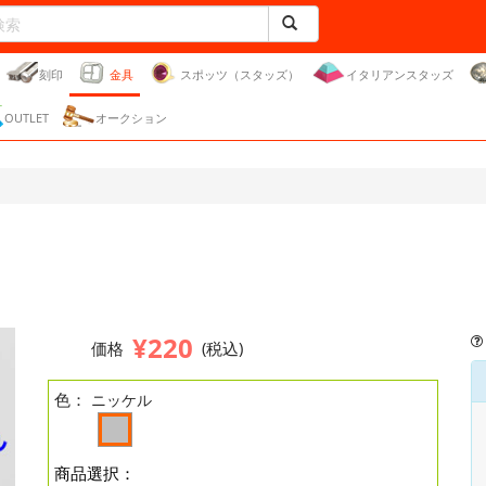
刻印
金具
スポッツ（スタッズ）
イタリアンスタッズ
OUTLET
オークション
¥220
価格
(税込)
色：
ニッケル
商品選択：