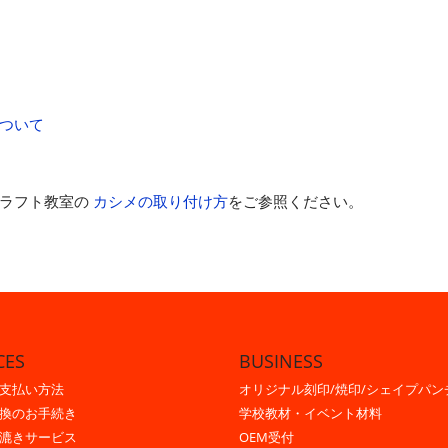
ついて
ラフト教室の
カシメの取り付け方
をご参照ください。
CES
BUSINESS
支払い方法
オリジナル刻印/焼印/シェイプパン
換のお手続き
学校教材・イベント材料
漉きサービス
OEM受付