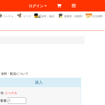
ログイン
コンチョ
ビーズ
染料・薬品
接着剤・保護剤
仕立材料
送料・配送について
購入
色:
ニッケル
数量: