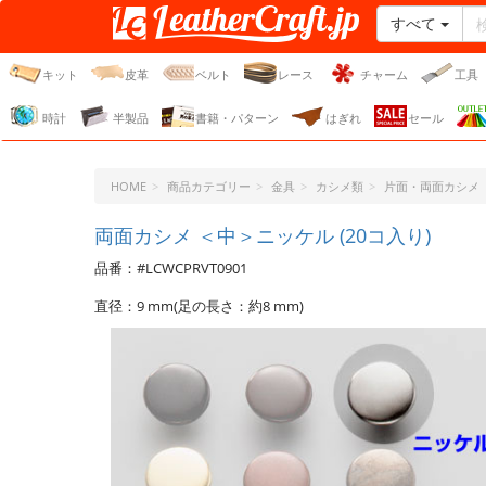
すべて
レザークラフト・ドット・
ジェーピー
キット
皮革
ベルト
レース
チャーム
工具
時計
半製品
書籍・パターン
はぎれ
セール
HOME
商品カテゴリー
金具
カシメ類
片面・両面カシメ
両面カシメ ＜中＞ニッケル (20コ入り)
品番：#LCWCPRVT0901
直径：9 mm(足の長さ：約8 mm)